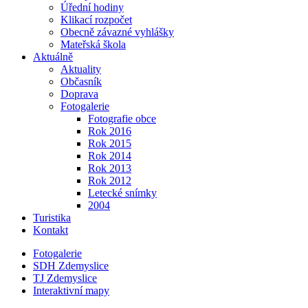
Úřední hodiny
Klikací rozpočet
Obecně závazné vyhlášky
Mateřská škola
Aktuálně
Aktuality
Občasník
Doprava
Fotogalerie
Fotografie obce
Rok 2016
Rok 2015
Rok 2014
Rok 2013
Rok 2012
Letecké snímky
2004
Turistika
Kontakt
Fotogalerie
SDH Zdemyslice
TJ Zdemyslice
Interaktivní mapy