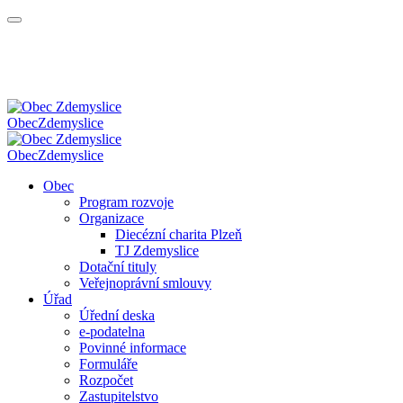
Obec
Zdemyslice
Obec
Zdemyslice
Obec
Program rozvoje
Organizace
Diecézní charita Plzeň
TJ Zdemyslice
Dotační tituly
Veřejnoprávní smlouvy
Úřad
Úřední deska
e-podatelna
Povinné informace
Formuláře
Rozpočet
Zastupitelstvo