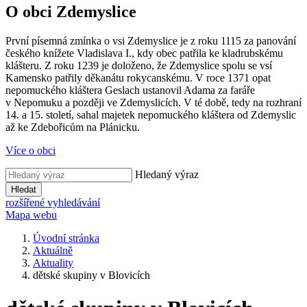
O obci Zdemyslice
První písemná zmínka o vsi Zdemyslice je z roku 1115 za panování
českého knížete Vladislava I., kdy obec patřila ke kladrubskému
klášteru. Z roku 1239 je doloženo, že Zdemyslice spolu se vsí
Kamensko patřily děkanátu rokycanskému. V roce 1371 opat
nepomuckého kláštera Geslach ustanovil Adama za faráře
v Nepomuku a později ve Zdemyslicích. V té době, tedy na rozhraní
14. a 15. století, sahal majetek nepomuckého kláštera od Zdemyslic
až ke Zdebořicům na Plánicku.
Více o obci
Hledaný výraz
Hledat
rozšířené vyhledávání
Mapa webu
Úvodní stránka
Aktuálně
Aktuality
dětské skupiny v Blovicích