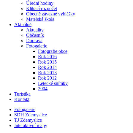
Úřední hodiny
Klikací rozpočet
Obecně závazné vyhlášky
Mateřská škola
Aktuálně
Aktuality
Občasník
Doprava
Fotogalerie
Fotografie obce
Rok 2016
Rok 2015
Rok 2014
Rok 2013
Rok 2012
Letecké snímky
2004
Turistika
Kontakt
Fotogalerie
SDH Zdemyslice
TJ Zdemyslice
Interaktivní mapy