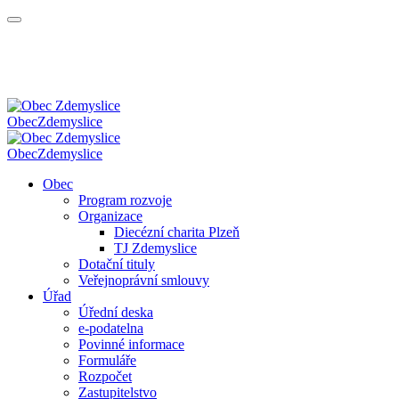
Obec
Zdemyslice
Obec
Zdemyslice
Obec
Program rozvoje
Organizace
Diecézní charita Plzeň
TJ Zdemyslice
Dotační tituly
Veřejnoprávní smlouvy
Úřad
Úřední deska
e-podatelna
Povinné informace
Formuláře
Rozpočet
Zastupitelstvo