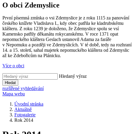
O obci Zdemyslice
První písemná zmínka o vsi Zdemyslice je z roku 1115 za panování
českého knížete Vladislava I., kdy obec patřila ke kladrubskému
klášteru. Z roku 1239 je doloženo, že Zdemyslice spolu se vsí
Kamensko patřily děkanátu rokycanskému. V roce 1371 opat
nepomuckého kláštera Geslach ustanovil Adama za faráře
v Nepomuku a později ve Zdemyslicích. V té době, tedy na rozhraní
14. a 15. století, sahal majetek nepomuckého kláštera od Zdemyslic
až ke Zdebořicům na Plánicku.
Více o obci
Hledaný výraz
Hledat
rozšířené vyhledávání
Mapa webu
Úvodní stránka
Aktuálně
Fotogalerie
Rok 2014