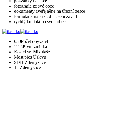
pozvánky na akce
fotografie ze své obce
dokumenty zveřejněné na úřední desce
formuláře, například hlášení závad
rychlý kontakt na svoji obec
630
Počet obyvatel
1115
První zmínka
Kostel sv. Mikuláše
Most přes Úslavu
SDH Zdemyslice
TJ Zdemyslice