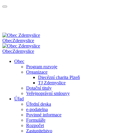
Obec
Zdemyslice
Obec
Zdemyslice
Obec
Program rozvoje
Organizace
Diecézní charita Plzeň
TJ Zdemyslice
Dotační tituly
Veřejnoprávní smlouvy
Úřad
Úřední deska
e-podatelna
Povinné informace
Formuláře
Rozpočet
Zastupitelstvo