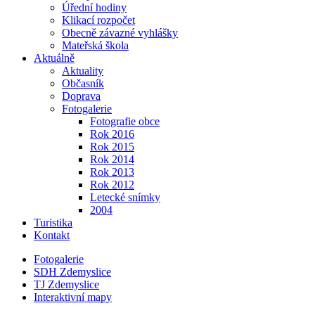
Úřední hodiny
Klikací rozpočet
Obecně závazné vyhlášky
Mateřská škola
Aktuálně
Aktuality
Občasník
Doprava
Fotogalerie
Fotografie obce
Rok 2016
Rok 2015
Rok 2014
Rok 2013
Rok 2012
Letecké snímky
2004
Turistika
Kontakt
Fotogalerie
SDH Zdemyslice
TJ Zdemyslice
Interaktivní mapy