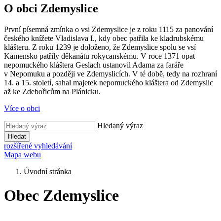
O obci Zdemyslice
První písemná zmínka o vsi Zdemyslice je z roku 1115 za panování
českého knížete Vladislava I., kdy obec patřila ke kladrubskému
klášteru. Z roku 1239 je doloženo, že Zdemyslice spolu se vsí
Kamensko patřily děkanátu rokycanskému. V roce 1371 opat
nepomuckého kláštera Geslach ustanovil Adama za faráře
v Nepomuku a později ve Zdemyslicích. V té době, tedy na rozhraní
14. a 15. století, sahal majetek nepomuckého kláštera od Zdemyslic
až ke Zdebořicům na Plánicku.
Více o obci
Hledaný výraz
Hledat
rozšířené vyhledávání
Mapa webu
Úvodní stránka
Obec Zdemyslice