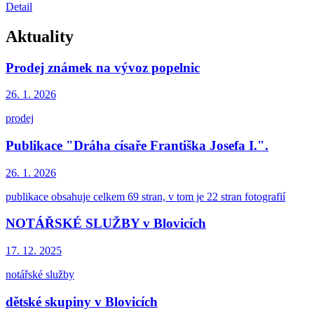
Detail
Aktuality
Prodej známek na vývoz popelnic
26. 1.
2026
prodej
Publikace "Dráha císaře Františka Josefa I.".
26. 1.
2026
publikace obsahuje celkem 69 stran, v tom je 22 stran fotografií
NOTÁŘSKÉ SLUŽBY v Blovicích
17. 12.
2025
notářské služby
dětské skupiny v Blovicích