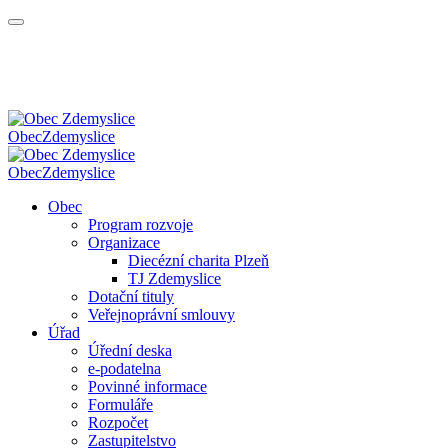
Obec
Zdemyslice
Obec
Zdemyslice
Obec
Program rozvoje
Organizace
Diecézní charita Plzeň
TJ Zdemyslice
Dotační tituly
Veřejnoprávní smlouvy
Úřad
Úřední deska
e-podatelna
Povinné informace
Formuláře
Rozpočet
Zastupitelstvo