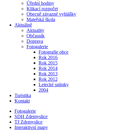
Úřední hodiny
Klikací rozpočet
Obecně závazné vyhlášky
Mateřská škola
Aktuálně
Aktuality
Občasník
Doprava
Fotogalerie
Fotografie obce
Rok 2016
Rok 2015
Rok 2014
Rok 2013
Rok 2012
Letecké snímky
2004
Turistika
Kontakt
Fotogalerie
SDH Zdemyslice
TJ Zdemyslice
Interaktivní mapy