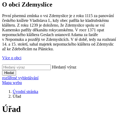
O obci Zdemyslice
První písemná zmínka o vsi Zdemyslice je z roku 1115 za panování
českého knížete Vladislava I., kdy obec patřila ke kladrubskému
klášteru. Z roku 1239 je doloženo, že Zdemyslice spolu se vsí
Kamensko patřily děkanátu rokycanskému. V roce 1371 opat
nepomuckého kláštera Geslach ustanovil Adama za faráře
v Nepomuku a později ve Zdemyslicích. V té době, tedy na rozhraní
14. a 15. století, sahal majetek nepomuckého kláštera od Zdemyslic
až ke Zdebořicům na Plánicku.
Více o obci
Hledaný výraz
Hledat
rozšířené vyhledávání
Mapa webu
Úvodní stránka
Úřad
Úřad