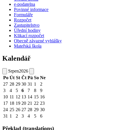
e-podatelna
Povinné informace
Formuláře
Rozpočet
Zastupitelstvo
Úřední hodiny
Klikací rozpočet
Obecně závazné vyhlášky
Mateřská škola
Kalendář
Srpen
2026
Po
Út
St
Čt
Pá
So
Ne
27
28
29
30
31
1
2
3
4
5
6
7
8
9
10
11
12
13
14
15
16
17
18
19
20
21
22
23
24
25
26
27
28
29
30
31
1
2
3
4
5
6
Překlad (translations)