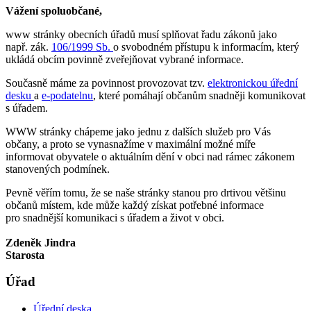
Vážení spoluobčané,
www stránky obecních úřadů musí splňovat řadu zákonů jako
např. zák.
106/1999 Sb.
o svobodném přístupu k informacím, který
ukládá obcím povinně zveřejňovat vybrané informace.
Současně máme za povinnost provozovat tzv.
elektronickou úřední
desku
a
e-podatelnu
, které pomáhají občanům snadněji komunikovat
s úřadem.
WWW stránky chápeme jako jednu z dalších služeb pro Vás
občany, a proto se vynasnažíme v maximální možné míře
informovat obyvatele o aktuálním dění v obci nad rámec zákonem
stanovených podmínek.
Pevně věřím tomu, že se naše stránky stanou pro drtivou většinu
občanů místem, kde může každý získat potřebné informace
pro snadnější komunikaci s úřadem a život v obci.
Zdeněk Jindra
Starosta
Úřad
Úřední deska