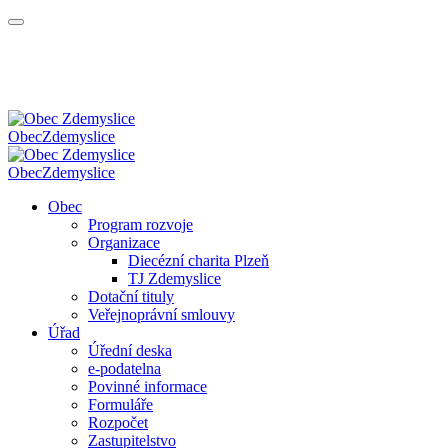
Obec
Zdemyslice
Obec
Zdemyslice
Obec
Program rozvoje
Organizace
Diecézní charita Plzeň
TJ Zdemyslice
Dotační tituly
Veřejnoprávní smlouvy
Úřad
Úřední deska
e-podatelna
Povinné informace
Formuláře
Rozpočet
Zastupitelstvo