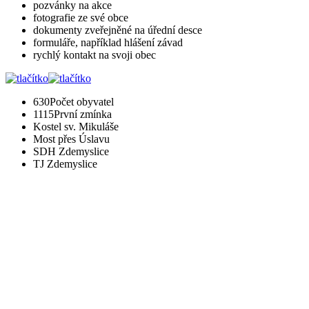
pozvánky na akce
fotografie ze své obce
dokumenty zveřejněné na úřední desce
formuláře, například hlášení závad
rychlý kontakt na svoji obec
630
Počet obyvatel
1115
První zmínka
Kostel sv. Mikuláše
Most přes Úslavu
SDH Zdemyslice
TJ Zdemyslice