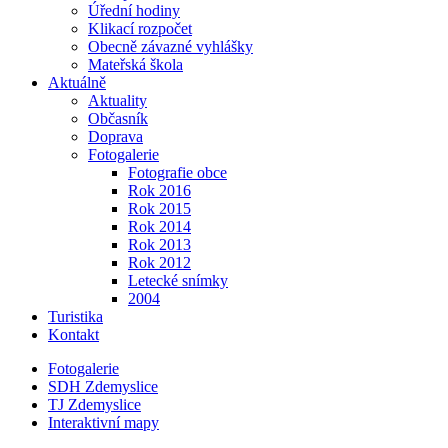
Úřední hodiny
Klikací rozpočet
Obecně závazné vyhlášky
Mateřská škola
Aktuálně
Aktuality
Občasník
Doprava
Fotogalerie
Fotografie obce
Rok 2016
Rok 2015
Rok 2014
Rok 2013
Rok 2012
Letecké snímky
2004
Turistika
Kontakt
Fotogalerie
SDH Zdemyslice
TJ Zdemyslice
Interaktivní mapy