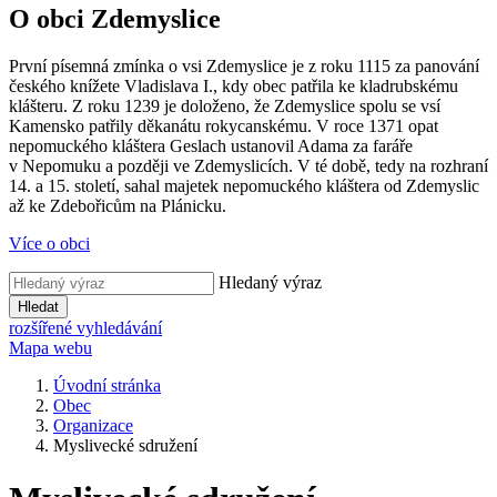
O obci Zdemyslice
První písemná zmínka o vsi Zdemyslice je z roku 1115 za panování
českého knížete Vladislava I., kdy obec patřila ke kladrubskému
klášteru. Z roku 1239 je doloženo, že Zdemyslice spolu se vsí
Kamensko patřily děkanátu rokycanskému. V roce 1371 opat
nepomuckého kláštera Geslach ustanovil Adama za faráře
v Nepomuku a později ve Zdemyslicích. V té době, tedy na rozhraní
14. a 15. století, sahal majetek nepomuckého kláštera od Zdemyslic
až ke Zdebořicům na Plánicku.
Více o obci
Hledaný výraz
Hledat
rozšířené vyhledávání
Mapa webu
Úvodní stránka
Obec
Organizace
Myslivecké sdružení