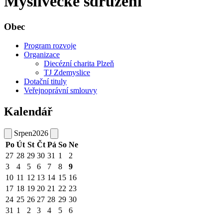
Myslivecké sdružení
Obec
Program rozvoje
Organizace
Diecézní charita Plzeň
TJ Zdemyslice
Dotační tituly
Veřejnoprávní smlouvy
Kalendář
Srpen
2026
Po
Út
St
Čt
Pá
So
Ne
27
28
29
30
31
1
2
3
4
5
6
7
8
9
10
11
12
13
14
15
16
17
18
19
20
21
22
23
24
25
26
27
28
29
30
31
1
2
3
4
5
6