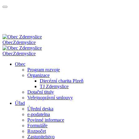
Obec
Zdemyslice
Obec
Zdemyslice
Obec
Program rozvoje
Organizace
Diecézní charita Plzeň
TJ Zdemyslice
Dotační tituly
Veřejnoprávní smlouvy
Úřad
Úřední deska
e-podatelna
Povinné informace
Formuláře
Rozpočet
Zastupitelstvo