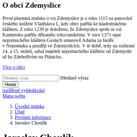
O obci Zdemyslice
První písemná zmínka o vsi Zdemyslice je z roku 1115 za panování
českého knížete Vladislava I., kdy obec patřila ke kladrubskému
klášteru. Z roku 1239 je doloženo, že Zdemyslice spolu se vsí
Kamensko patřily děkanátu rokycanskému. V roce 1371 opat
nepomuckého kláštera Geslach ustanovil Adama za faráře
v Nepomuku a později ve Zdemyslicích. V té době, tedy na rozhraní
14. a 15. století, sahal majetek nepomuckého kláštera od Zdemyslic
až ke Zdebořicům na Plánicku.
Více o obci
Hledaný výraz
Hledat
rozšířené vyhledávání
Mapa webu
Úvodní stránka
Úřad
Povinné informace
Jaroslav Choulík