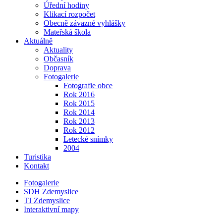
Úřední hodiny
Klikací rozpočet
Obecně závazné vyhlášky
Mateřská škola
Aktuálně
Aktuality
Občasník
Doprava
Fotogalerie
Fotografie obce
Rok 2016
Rok 2015
Rok 2014
Rok 2013
Rok 2012
Letecké snímky
2004
Turistika
Kontakt
Fotogalerie
SDH Zdemyslice
TJ Zdemyslice
Interaktivní mapy