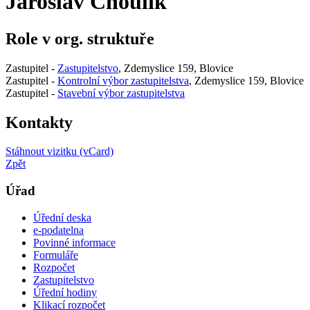
Jaroslav Choulík
Role v org. struktuře
Zastupitel -
Zastupitelstvo
, Zdemyslice 159, Blovice
Zastupitel -
Kontrolní výbor zastupitelstva
, Zdemyslice 159, Blovice
Zastupitel -
Stavební výbor zastupitelstva
Kontakty
Stáhnout vizitku (vCard)
Zpět
Úřad
Úřední deska
e-podatelna
Povinné informace
Formuláře
Rozpočet
Zastupitelstvo
Úřední hodiny
Klikací rozpočet