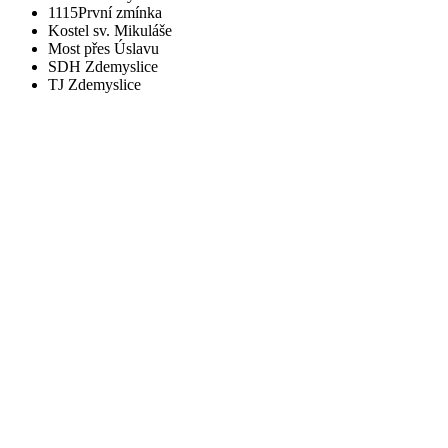
1115
První zmínka
Kostel sv. Mikuláše
Most přes Úslavu
SDH Zdemyslice
TJ Zdemyslice