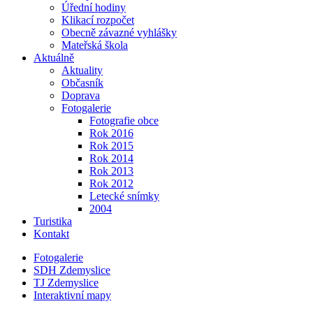
Úřední hodiny
Klikací rozpočet
Obecně závazné vyhlášky
Mateřská škola
Aktuálně
Aktuality
Občasník
Doprava
Fotogalerie
Fotografie obce
Rok 2016
Rok 2015
Rok 2014
Rok 2013
Rok 2012
Letecké snímky
2004
Turistika
Kontakt
Fotogalerie
SDH Zdemyslice
TJ Zdemyslice
Interaktivní mapy