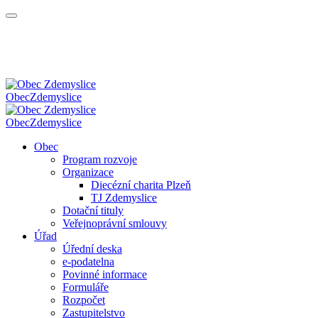
Obec
Zdemyslice
Obec
Zdemyslice
Obec
Program rozvoje
Organizace
Diecézní charita Plzeň
TJ Zdemyslice
Dotační tituly
Veřejnoprávní smlouvy
Úřad
Úřední deska
e-podatelna
Povinné informace
Formuláře
Rozpočet
Zastupitelstvo