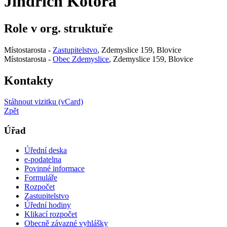
Jindřich Kotora
Role v org. struktuře
Místostarosta -
Zastupitelstvo
, Zdemyslice 159, Blovice
Místostarosta -
Obec Zdemyslice
, Zdemyslice 159, Blovice
Kontakty
Stáhnout vizitku (vCard)
Zpět
Úřad
Úřední deska
e-podatelna
Povinné informace
Formuláře
Rozpočet
Zastupitelstvo
Úřední hodiny
Klikací rozpočet
Obecně závazné vyhlášky