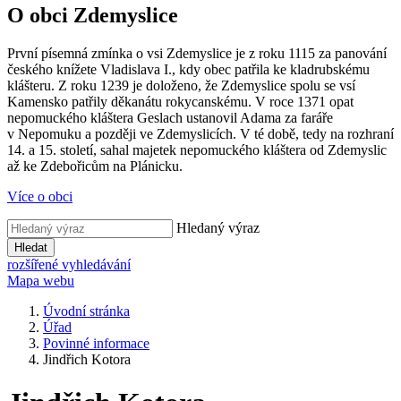
O obci Zdemyslice
První písemná zmínka o vsi Zdemyslice je z roku 1115 za panování
českého knížete Vladislava I., kdy obec patřila ke kladrubskému
klášteru. Z roku 1239 je doloženo, že Zdemyslice spolu se vsí
Kamensko patřily děkanátu rokycanskému. V roce 1371 opat
nepomuckého kláštera Geslach ustanovil Adama za faráře
v Nepomuku a později ve Zdemyslicích. V té době, tedy na rozhraní
14. a 15. století, sahal majetek nepomuckého kláštera od Zdemyslic
až ke Zdebořicům na Plánicku.
Více o obci
Hledaný výraz
Hledat
rozšířené vyhledávání
Mapa webu
Úvodní stránka
Úřad
Povinné informace
Jindřich Kotora